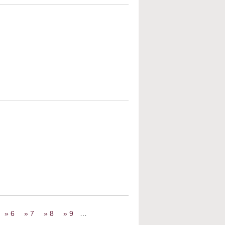
 Tora lesen
 Tora lesen
6
7
8
9
…