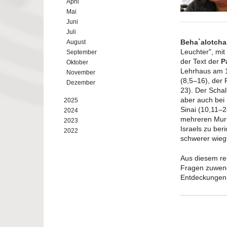
April
Mai
Juni
Juli
Beha`alotch
August
Leuchter", mi
September
der Text der
P
Oktober
Lehrhaus am 12
November
(8,5–16), der
Dezember
23). Der Schal
aber auch bei
2025
Sinai (10,11–
2024
mehreren Murr
2023
Israels zu be
2022
schwerer wieg
Aus diesem re
Fragen zuwend
Entdeckungen d