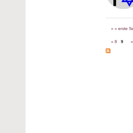
Seiten
« erste Se
8
9