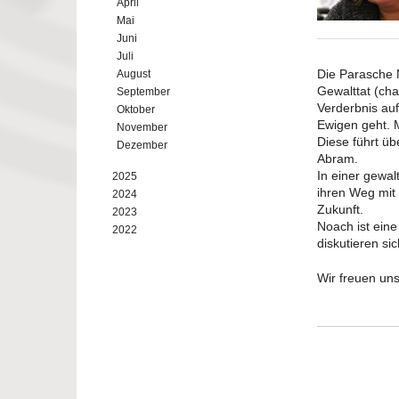
April
Mai
Juni
Juli
Die Parasche 
August
Gewalttat (cha
September
Verderbnis au
Oktober
Ewigen geht. M
November
Diese führt ü
Dezember
Abram.
In einer gewa
2025
ihren Weg mit
2024
Zukunft.
2023
Noach ist ein
2022
diskutieren si
Wir freuen un