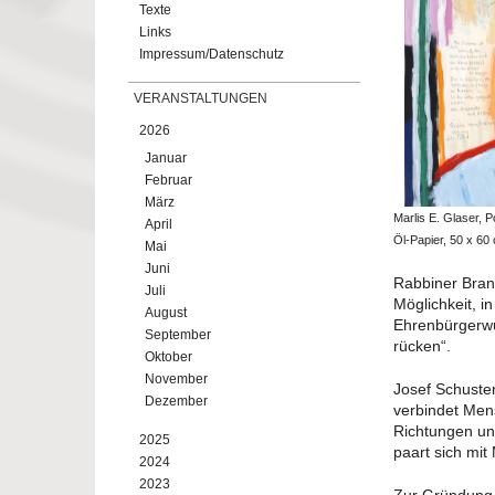
Texte
Links
Impressum/Datenschutz
VERANSTALTUNGEN
2026
Januar
Februar
März
Marlis E. Glaser, P
April
Öl-Papier, 50 x 60
Mai
Juni
Rabbiner Bran
Juli
Möglichkeit, i
August
Ehrenbürgerwü
September
rücken“.
Oktober
November
Josef Schuster
Dezember
verbindet Men
Richtungen und
2025
paart sich mit
2024
2023