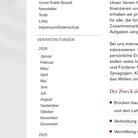
Unser Verein h
Unser Rabbi Brandt
finanzieren u
Newsletter
erhalten wir p
Texte
für alle, die f
Links
Zusammenarbeit
Impressum/Datenschutz
Aufgaben verpf
VERANSTALTUNGEN
Bei uns mitmac
2026
interessieren
persönliche Er
Januar
wollen seine 
Februar
und Förderer 
März
Synagogen, Ki
April
das Wirken und
Mai
Juni
Der Zweck de
Juli
August
Brücken bau
September
und den Leh
Oktober
November
Verbreitung
Dezember
Vermittlung
2025