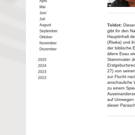
April
Mai
Juni
Juli
Toldot:
Dieses
August
gibt ihr den N
September
Hauptinhalt de
Oktober
(Riwka) und ih
November
der biblische 
Dezember
ältere Esau w
Stammvater der
2025
Erstgeburtsre
2024
27) von seinem
2023
zur Flucht nac
2022
anschauliche W
zu einem Spie
Auseinanderse
auf Umwegen e
dieser Parasch