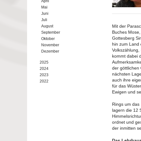
April
Mai
Juni
Juli
Mit der Parasc
August
Buches Mose, 
September
Gottesberg Sin
Oktober
hin zum Land 
November
Volkszählung,
Dezember
kommt dabei d
Aufmerksamkei
2025
der göttlichen
2024
nächsten Lage
2023
auch ihre eige
2022
für das Wüsten
Ewigen und se
Rings um das H
lagern die 12 
Himmelsrichtu
ordnet und ge
der inmitten s
Das Lehrhaus 