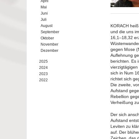
April
Mai
Juni
Juli
KORACH heißt 
August
und die uns i
September
16,1–18,32 erz
Oktober
Wüstenwanderu
November
gegen Mose (
Dezember
Auflehnung ge
berichten. Es 
2025
vierzigtägige
2024
sich in Num 1
2023
richtet sich ge
2022
Die zweite, vo
Aufstand gege
Rebellion gege
Verheißung zu 
Der sich ansc
Aufstand ents
Leviten zu klä
auf. Der blüh
Zeichen, das d