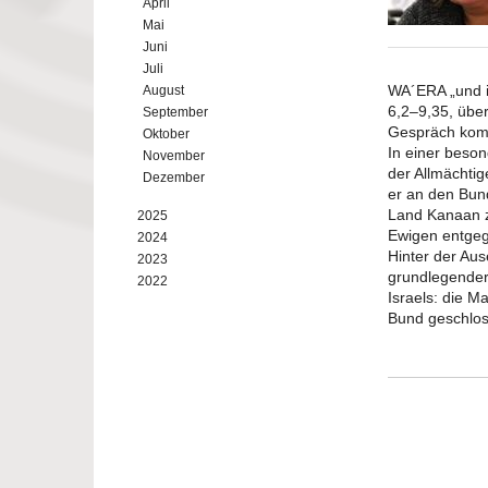
April
Mai
Juni
Juli
WA´ERA „und i
August
6,2–9,35, übe
September
Gespräch kom
Oktober
In einer beson
November
der Allmächtig
Dezember
er an den Bun
Land Kanaan z
2025
Ewigen entgege
2024
Hinter der Au
2023
grundlegender
2022
Israels: die M
Bund geschlo